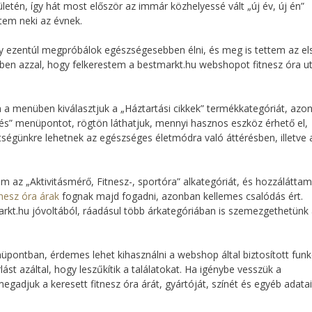
letén, így hát most először az immár közhelyessé vált „új év, új én”
tem neki az évnek.
y ezentúl megpróbálok egészségesebben élni, és meg is tettem az el
ében azzal, hogy felkerestem a bestmarkt.hu webshopot fitnesz óra u
 a menüben kiválasztjuk a „Háztartási cikkek” termékkategóriát, azon
és” menüpontot, rögtön láthatjuk, mennyi hasznos eszköz érhető el,
ségünkre lehetnek az egészséges életmódra való áttérésben, illetve
am az „Aktivitásmérő, Fitnesz-, sportóra” alkategóriát, és hozzáláttam
tnesz óra árak
fognak majd fogadni, azonban kellemes csalódás ért.
kt.hu jóvoltából, ráadásul több árkategóriában is szemezgethetünk
ontban, érdemes lehet kihasználni a webshop által biztosított funk
ást azáltal, hogy leszűkítik a találatokat. Ha igénybe vesszük a
gadjuk a keresett fitnesz óra árát, gyártóját, színét és egyéb adatai