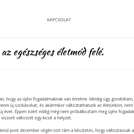
KAPCSOLAT
s az egészséges életmód felé.
n, hogy az újévi fogadalmaknak van értelme. Mindig úgy gondoltam
 venni új szokásokat, és akármikor változtathatunk az életünkön, nem 
 új évet. Éppen ezért eddig még nem próbálkoztam meg újévi fogada
viszont változott egy kicsit a helyzet.
lenül pont december végén tört rám a késztetés, hogy változtassak 