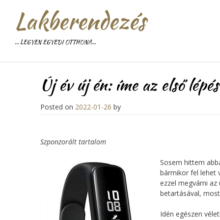
Lakberendezés
… LEGYEN EGYEDI OTTHONA…
Új év új én: íme az első lépé
Posted on
2022-01-26
by
Szponzorált tartalom
Sosem hittem abba
bármikor fel lehet
ezzel megvárni az
betartásával, most 
Idén egészen vélet