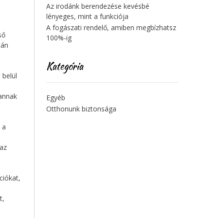
Az irodánk berendezése kevésbé
lényeges, mint a funkciója
A fogászati rendelő, amiben megbízhatsz
ső
100%-ig
tán
Kategória
 belül
 annak
Egyéb
Otthonunk biztonsága
 a
 az
ciókat,
t,