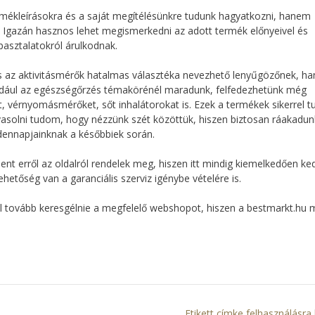
rmékleírásokra és a saját megítélésünkre tudunk hagyatkozni, hanem
is. Igazán hasznos lehet megismerkedni az adott termék előnyeivel és
pasztalatokról árulkodnak.
s az aktivitásmérők hatalmas választéka nevezhető lenyűgözőnek, h
éldául az egészségőrzés témakörénél maradunk, felfedezhetünk még
vérnyomásmérőket, sőt inhalátorokat is. Ezek a termékek sikerrel t
vasolni tudom, hogy nézzünk szét közöttük, hiszen biztosan ráakadun
ndennapjainknak a későbbiek során.
nt erről az oldalról rendelek meg, hiszen itt mindig kiemelkedően ke
hetőség van a garanciális szerviz igénybe vételére is.
ll tovább keresgélnie a megfelelő webshopot, hiszen a bestmarkt.hu 
Etikett címke felhasználásra