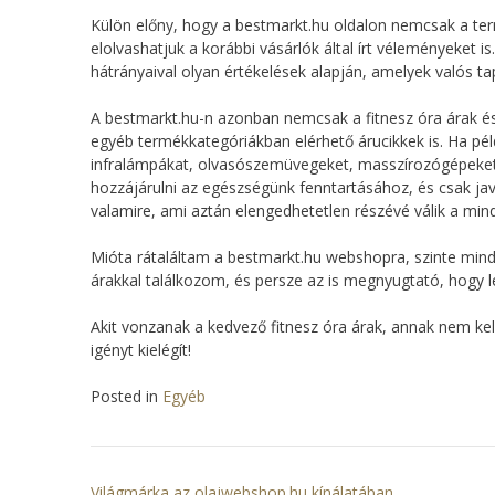
Külön előny, hogy a bestmarkt.hu oldalon nemcsak a te
elolvashatjuk a korábbi vásárlók által írt véleményeket 
hátrányaival olyan értékelések alapján, amelyek valós ta
A bestmarkt.hu-n azonban nemcsak a fitnesz óra árak é
egyéb termékkategóriákban elérhető árucikkek is. Ha p
infralámpákat, olvasószemüvegeket, masszírozógépeket, 
hozzájárulni az egészségünk fenntartásához, és csak ja
valamire, ami aztán elengedhetetlen részévé válik a mi
Mióta rátaláltam a bestmarkt.hu webshopra, szinte minde
árakkal találkozom, és persze az is megnyugtató, hogy le
Akit vonzanak a kedvező fitnesz óra árak, annak nem ke
igényt kielégít!
Posted in
Egyéb
Világmárka az olajwebshop.hu kínálatában.