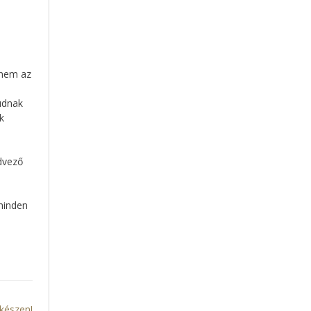
anem az
udnak
k
dvező
minden
 készen!