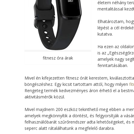
életem néhány terü
mentalitással kezd
Elhatároztam, hog
lépést a cél érdek
kutatva.
Ha ezen az oldalon
is az „Egészségőrz
fitnesz óra árak
amelyek nagy segít
fenntartásában.
Mivel én kifejezetten fitnesz órát kerestem, kiválasztott
böngészéshez. Egy kicsit tartottam attól, hogy milyen
fi
Rengeteg termék kedvezményes áron érhető el a bestmar
aktivitásmérők közül.
Mivel majdnem 200 eszköz tekinthető meg ebben a menüp
amelyek megkönnyítik a döntést, és felgyorsítják a vásárl
felhasználóbarát szűrőrendszer adta lehetőségeket, és me
seperc alatt rátalálhatunk a megfelelő darabra.