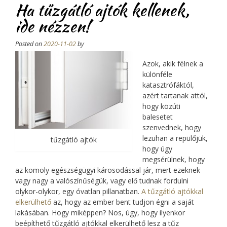
Ha tűzgátló ajtók kellenek,
célja?”
ide nézzen!
Posted on
2020-11-02
by
Azok, akik félnek a
különféle
katasztrófáktól,
azért tartanak attól,
hogy közúti
balesetet
szenvednek, hogy
lezuhan a repülőjük,
tűzgátló ajtók
hogy úgy
megsérülnek, hogy
az komoly egészségügyi károsodással jár, mert ezeknek
vagy nagy a valószínűségük, vagy elő tudnak fordulni
olykor-olykor, egy óvatlan pillanatban.
A tűzgátló ajtókkal
elkerülhető
az, hogy az ember bent tudjon égni a saját
lakásában. Hogy miképpen? Nos, úgy, hogy ilyenkor
beépíthető tűzgátló ajtókkal elkerülhető lesz a tűz