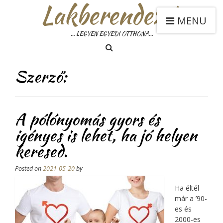
Lakberendezés
MENU
… LEGYEN EGYEDI OTTHONA…
Szerző:
A pólónyomás gyors és
igényes is lehet, ha jó helyen
keresed.
Posted on
2021-05-20
by
Ha éltél
már a ’90-
es és
2000-es