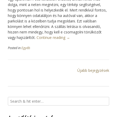
dolga, mint a neten megnézni, egy térkép segítségével,
hogy pontosan hol is helyezkedik el. Mert rendkívül fontos,
hogy könnyen odataláljon és ha autóval van, akkor a
parkolást is a közelben tudja megoldani. Ezt valóban
könnyen lehet ellenőrizni. A szállás leírása is olvasandó,
hiszen nem mindegy, hogy kell e csomagolni törülközőt
vagy hajszárítót.
Continue reading
“Otthonos
→
apartman
Posted in
Egyéb
Pécs
városában.”
B
Újabb bejegyzések
e
j
e
g
y
z