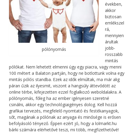
években,
akkor
biztosan
emlékszel
rá,
mennyien
árultak
jobb-
pólónyomás
rosszabb
mintás
pólókat. Nem lehetett elmenni úgy egy piacra, vagy menni
100 métert a Balaton partján, hogy ne botlottunk volna egy
mintás pólós standba. Ezek az idők elmúltak, ma már alig
páran űzik az ilyesmit, viszont a hangsúly áttevődött az
online térbe, kifejezetten ezzel foglalkozó weboldalakra. A
pólónyomás, főleg ha az ember igényesen szeretné
csinálni, akkor egy technológiaigényes dolog. Kell hozzá
grafikai tervezés, megfelelő nyomtató és festékanyagok,
sőt, magának a pólónak az anyaga és minősége is erősen
befolyásoló tényező. Éppen ezért jó, hogy a lolmarkt.hu
bárki számára elérhetővé teszi, mi több, megfizethetővé!