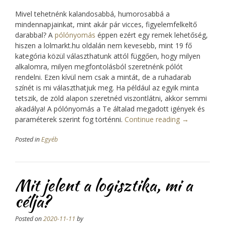
Mivel tehetnénk kalandosabbá, humorosabbá a
mindennapjainkat, mint akár pár vicces, figyelemfelkeltő
darabbal? A
pólónyomás
éppen ezért egy remek lehetőség,
hiszen a lolmarkt.hu oldalán nem kevesebb, mint 19 fő
kategória közül választhatunk attól függően, hogy milyen
alkalomra, milyen megfontolásból szeretnénk pólót
rendelni. Ezen kívül nem csak a mintát, de a ruhadarab
színét is mi választhatjuk meg. Ha például az egyik minta
tetszik, de zöld alapon szeretnéd viszontlátni, akkor semmi
akadálya! A pólónyomás a Te általad megadott igények és
paraméterek szerint fog történni.
Continue reading
“A
→
pólónyomás
Posted in
Egyéb
gyors
és
igényes
is
Mit jelent a logisztika, mi a
lehet,
ha
célja?
jó
helyen
Posted on
2020-11-11
by
keresed.”