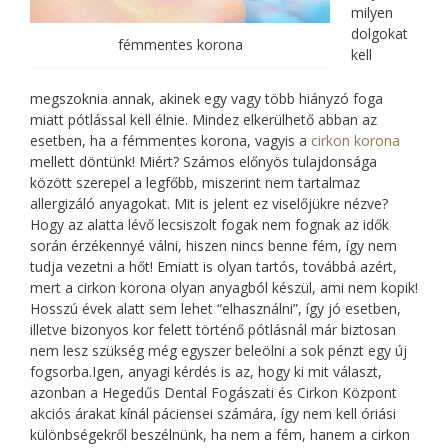
milyen
dolgokat
fémmentes korona
kell
megszoknia annak, akinek egy vagy több hiányzó foga
miatt pótlással kell élnie. Mindez elkerülhető abban az
esetben, ha a fémmentes korona, vagyis a
cirkon korona
mellett döntünk! Miért? Számos előnyös tulajdonsága
között szerepel a legfőbb, miszerint nem tartalmaz
allergizáló anyagokat. Mit is jelent ez viselőjükre nézve?
Hogy az alatta lévő lecsiszolt fogak nem fognak az idők
során érzékennyé válni, hiszen nincs benne fém, így nem
tudja vezetni a hőt! Emiatt is olyan tartós, továbbá azért,
mert a cirkon korona olyan anyagból készül, ami nem kopik!
Hosszú évek alatt sem lehet “elhasználni”, így jó esetben,
illetve bizonyos kor felett történő pótlásnál már biztosan
nem lesz szükség még egyszer beleölni a sok pénzt egy új
fogsorba.Igen, anyagi kérdés is az, hogy ki mit választ,
azonban a Hegedűs Dental Fogászati és Cirkon Központ
akciós árakat kínál páciensei számára, így nem kell óriási
különbségekről beszélnünk, ha nem a fém, hanem a cirkon