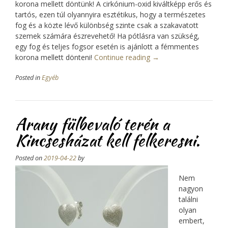
korona mellett döntünk! A cirkónium-oxid kiváltképp erős és
tartós, ezen túl olyannyira esztétikus, hogy a természetes
fog és a közte lévő különbség szinte csak a szakavatott
szemek számára észrevehető! Ha pótlásra van szükség,
egy fog és teljes fogsor esetén is ajánlott a fémmentes
korona mellett dönteni!
Continue reading
“A
→
fémmentes
Posted in
Egyéb
korona
sok
kellemetlenséget
megspórol!”
Arany fülbevaló terén a
Kincsesházat kell felkeresni.
Posted on
2019-04-22
by
Nem
nagyon
találni
olyan
embert,