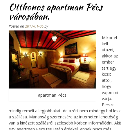
Otthonos apartman Pécs
felkeresni.”
városában.
Posted on
2017-01-06
by
Mikor el
kell
utazni,
akkor az
ember
tart egy
kicsit
attól,
hogy
vajon mi
apartman Pécs
várja.
Persze
mindig reméli a legjobbakat, de azért nem mindegy hol lesz
a szállása. Manapság szerencsére az interneten lehetőség
van a kinézett szállásról szélesebb körben informálódni. Akit
egy apartman Pécs területén érdekel, annak nincs más