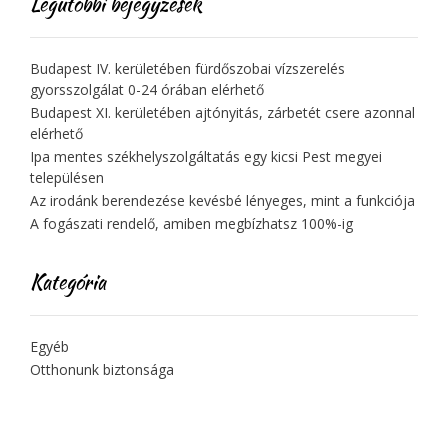
Legutóbbi bejegyzések
é
s
n
Budapest IV. kerületében fürdőszobai vízszerelés
gyorsszolgálat 0-24 órában elérhető
a
Budapest XI. kerületében ajtónyitás, zárbetét csere azonnal
v
elérhető
i
Ipa mentes székhelyszolgáltatás egy kicsi Pest megyei
településen
g
Az irodánk berendezése kevésbé lényeges, mint a funkciója
á
A fogászati rendelő, amiben megbízhatsz 100%-ig
c
i
Kategória
ó
Egyéb
Otthonunk biztonsága