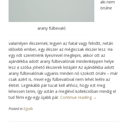
aki nem
örülne
arany fülbevaló
valamilyen ékszernek; legyen az fiatal vagy felnőtt, netán
idősebb ember, egy ékszer az mégiscsak ékszer lesz. Ha
egy nőt szeretnénk ilyesmivel meglepni, akkor ott az
ajándékba adott arany fülbevalónak mindenképpen helye
lesz a szóba jöhető ékszerek listáján! Az ajándékba adott
arany fülbevalónak ugyanis minden nő szokott örülni – már
csak azért is, mivel egy fülbevalóval nem lehet leélni az
életet. Leginkább pár tucat kell ahhoz, hogy ezt meg
lehessen tenni, így aztán a meglévő kollekcióban mindig el
tud férni egy-egy újabb pár.
Continue reading
“Arany
→
fülbevaló
Posted in
Egyéb
terén
a
Kincsesházat
kell