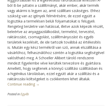
leggyorsabban és a legkevesebb ráfordítással lehessen A-
ból B-be juttatni a szállítmányt, akár ember, akár termék
vagy akármi is legyen az, amit szállítani szükséges. Ehhez
szükség van az igények felmérésére, de ezzel együtt a
logisztika a termelésen belüli folyamatokat is felügyeli.
Rengeteg területre van hatással, illetve azok képezik részét,
beleértve az anyaggazdálkodást, termelést, tervezést,
raktározást, csomagolást, szállítmányozást és egyéb
területek kezelését, de ide tartozik továbbá az értékesítés
is. Miután egy kész termékről van szó, annak elszállítása a
vásárlóhoz, felhasználóhoz szintén a logisztika segítségével
valósítható meg. A Schoeller Allibert tároló rendszerei
mindezt figyelembe véve kerültek tervezésre és gyártásra.
Amellett, hogy segítenek a könnyű szállítási szállításban és
a higiénikus tárolásban, ezzel együtt akár a szállítási és a
raktározási költségeket is csökkenteni lehet általuk.
Continue reading
“Mit
→
jelent
Posted in
Egyéb
a
logisztika,
mi
a