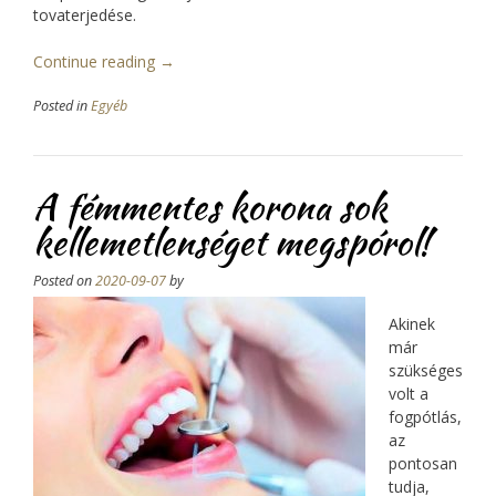
tovaterjedése.
Continue reading
“Ha
→
tűzgátló
Posted in
Egyéb
ajtók
kellenek,
ide
nézzen!”
A fémmentes korona sok
kellemetlenséget megspórol!
Posted on
2020-09-07
by
Akinek
már
szükséges
volt a
fogpótlás,
az
pontosan
tudja,